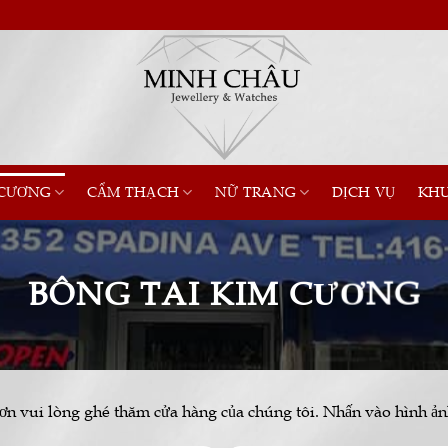
 CƯƠNG
CẨM THẠCH
NỮ TRANG
DỊCH VỤ
KHU
BÔNG TAI KIM CƯƠNG
hơn vui lòng ghé thăm cửa hàng của chúng tôi. Nhấn vào hình ản