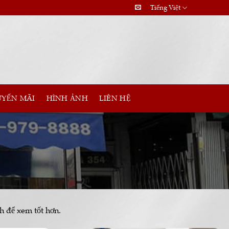
Tiếng Việt
YẾN MÃI
HÌNH ẢNH
LIÊN HỆ
h để xem tốt hơn.