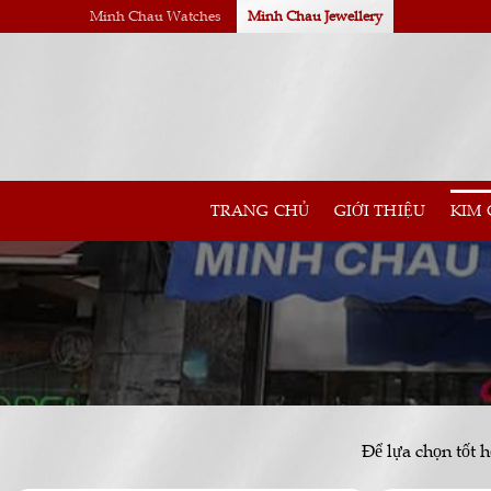
Skip
Minh Chau Watches
Minh Chau Jewellery
to
content
TRANG CHỦ
GIỚI THIỆU
KIM
Để lựa chọn tốt 