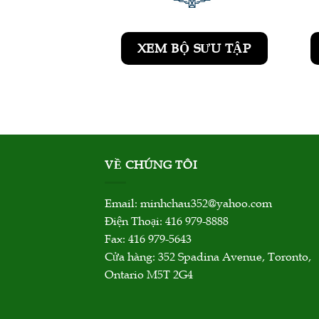
XEM BỘ SƯU TẬP
VỀ CHÚNG TÔI
Email:
minhchau352@yahoo.com
Điện Thoại: 416 979-8888
Fax: 416 979-5643
Cửa hàng: 352 Spadina Avenue, Toronto,
Ontario M5T 2G4