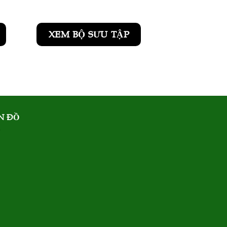
XEM BỘ SƯU TẬP
N ĐỒ